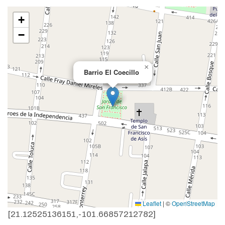
+
−
×
Barrio El Coecillo
Leaflet
|
©
OpenStreetMap
[21.12525136151,-101.66857212782]