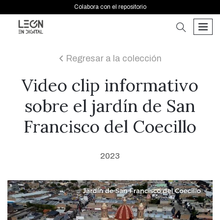
Colabora con el repositorio
buscar
men
Regresar a la colección
icon
Video clip informativo
sobre el jardín de San
Francisco del Coecillo
2023