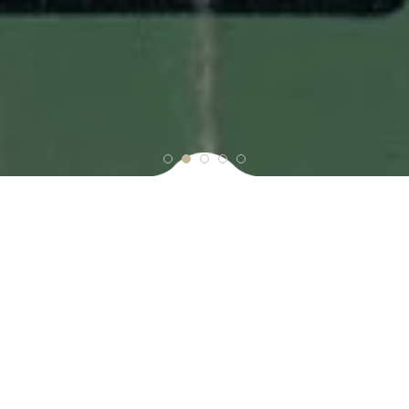
Repositorio digital del Municipio
de León.
Repositorio digital dedicado a preservar y
difundir fotografías, audios, videos, y
documentos que representan la identidad
cultural de León, Guanajuato, México. Estos