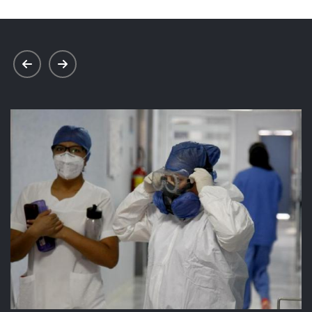
prev
next