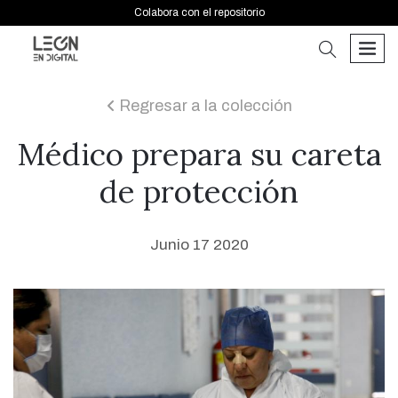
Colabora con el repositorio
buscar
men
Regresar a la colección
icon
Médico prepara su careta
de protección
Junio 17 2020