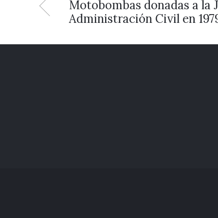
Motobombas donadas a la J
Administración Civil en 197