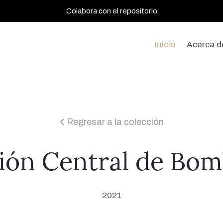
Colabora con el repositorio
Inicio
Acerca d
Regresar a la colección
icon
ión Central de Bo
2021