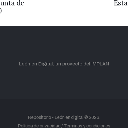
unta de
Esta
9
León en Digital, un proyecto del IMPLAN
Repositorio -
León en digital
© 2026.
Política de privacidad
Términos y condiciones