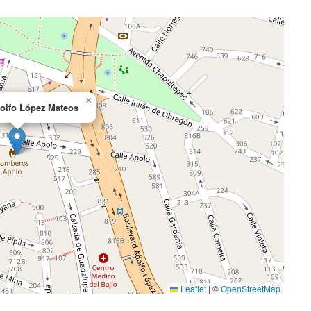
×
olfo López Mateos
Leaflet
|
©
OpenStreetMap