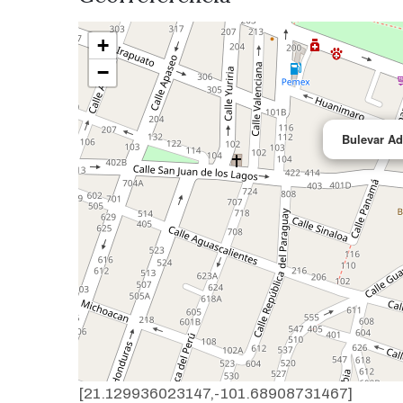
+
−
Bulevar Ad
[21.129936023147,-101.68908731467]