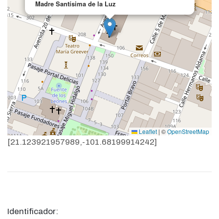
Madre Santísima de la Luz
Leaflet
|
©
OpenStreetMap
[21.123921957989,-101.68199914242]
Identificador: