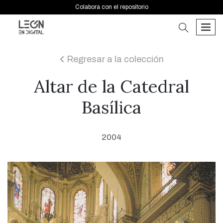
Colabora con el repositorio
buscar
men
Regresar a la colección
icon
Altar de la Catedral
Basílica
2004