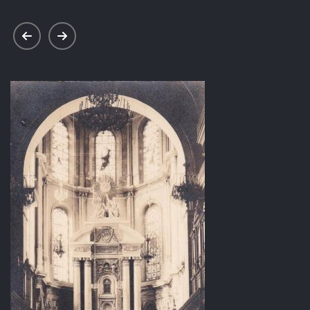
prev
next