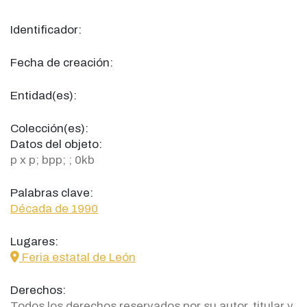
Identificador:
Fecha de creación:
Entidad(es):
Colección(es):
Datos del objeto:
p x p; bpp; ; 0kb
Palabras clave:
Década de 1990
Lugares:
icon
Feria estatal de León
Derechos:
Todos los derechos reservados por su autor, titular y