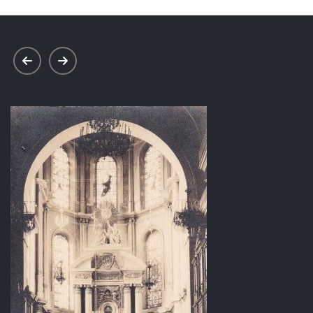
prev
next