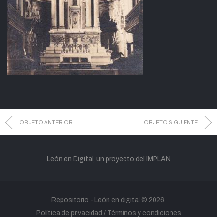
OBJETO ANTERIOR
OBJETO SIGUIENTE
León en Digital, un proyecto del IMPLAN
Repositorio -
León en digital
© 2026.
Política de privacidad
Términos y condiciones