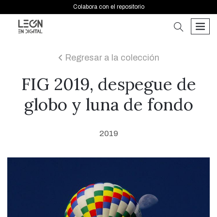
Colabora con el repositorio
buscar
men
Regresar a la colección
icon
FIG 2019, despegue de
globo y luna de fondo
2019