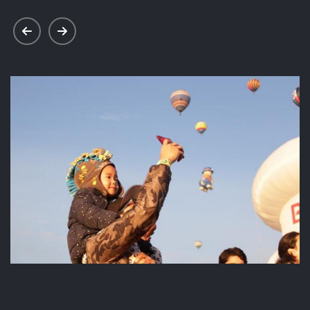
prev
next