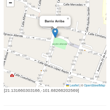
−
×
Barrio Arriba
Leaflet
|
©
OpenStreetMap
[21.131660303166,-101.68266202569]