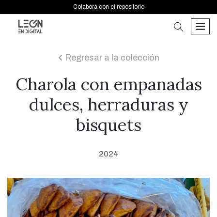
Colabora con el repositorio
buscar
men
Regresar a la colección
icon
Charola con empanadas
dulces, herraduras y
bisquets
2024