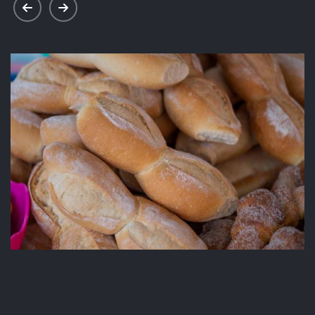
prev
next