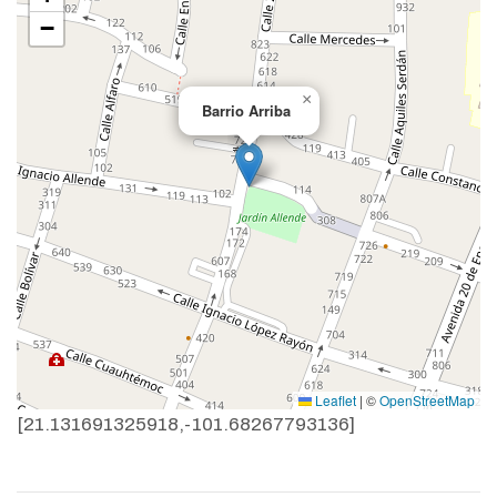
−
×
Barrio Arriba
Leaflet
|
©
OpenStreetMap
[21.131691325918,-101.68267793136]