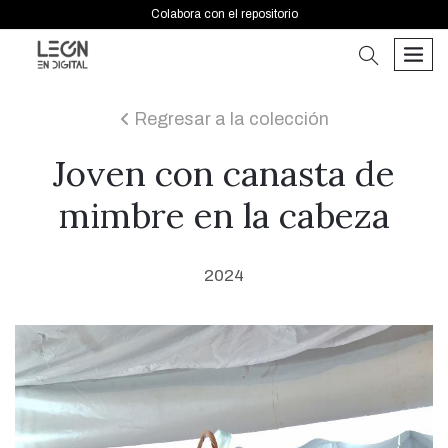
Colabora con el repositorio
buscar
men
Regresar a la colección
icon
Joven con canasta de
mimbre en la cabeza
2024