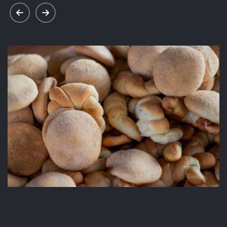
prev
next