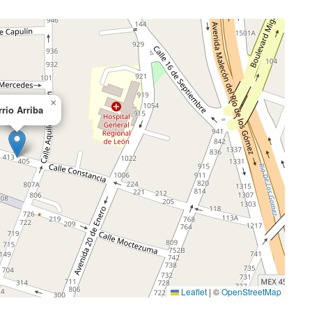
×
rrio Arriba
Leaflet
|
©
OpenStreetMap