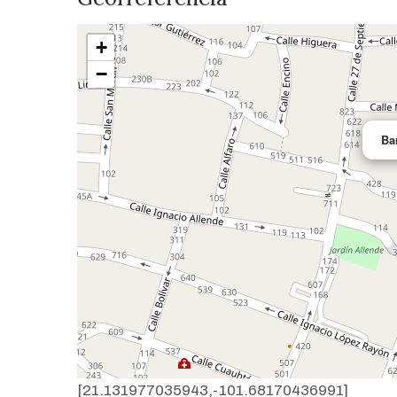
+
−
Ba
[21.131977035943,-101.68170436991]