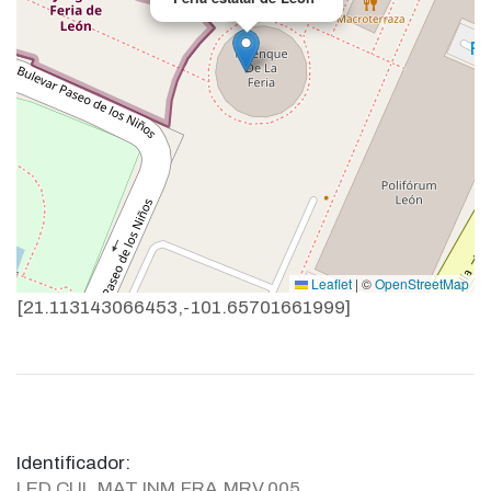
Leaflet
|
©
OpenStreetMap
[21.113143066453,-101.65701661999]
Identificador:
LED.CUL.MAT.INM.FRA.MRV.005