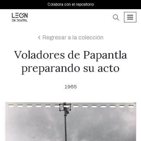
Colabora con el repositorio
buscar
men
Regresar a la colección
icon
Voladores de Papantla
preparando su acto
1965