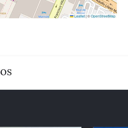
Leaflet
|
©
OpenStreetMap
dos