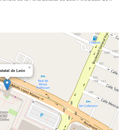
×
estatal de León