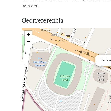
35.5 cm.
Georreferencia
+
−
Feria 