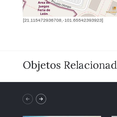
[21.115472936708,-101.65542393923]
Objetos Relaciona
prev
next