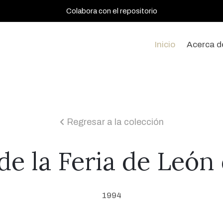
Colabora con el repositorio
Inicio
Acerca d
Regresar a la colección
icon
de la Feria de León
1994