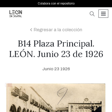
Colabora con el repositorio
buscar
men
Regresar a la colección
icon
B14 Plaza Principal.
LEÓN. Junio 23 de 1926
Junio 23 1926