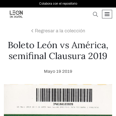
Colabora con el repositorio
buscar
men
Regresar a la colección
icon
Boleto León vs América,
semifinal Clausura 2019
Mayo 19 2019