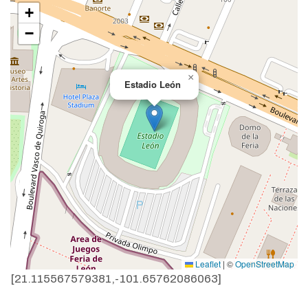
+
−
×
Estadio León
Leaflet
|
©
OpenStreetMap
[21.115567579381,-101.65762086063]