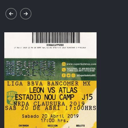
prev
next