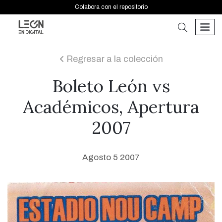
Colabora con el repositorio
buscar
men
Regresar a la colección
icon
Boleto León vs
Académicos, Apertura
2007
Agosto 5 2007