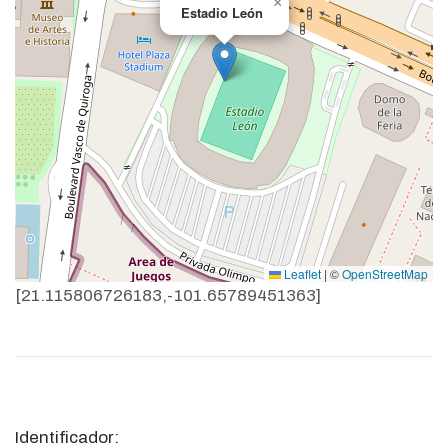
×
Estadio León
Leaflet
|
©
OpenStreetMap
[21.115806726183,-101.65789451363]
Identificador: