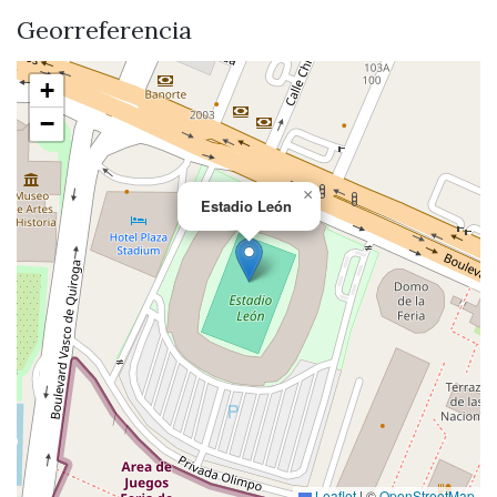
Georreferencia
+
−
×
Estadio León
Leaflet
|
©
OpenStreetMap