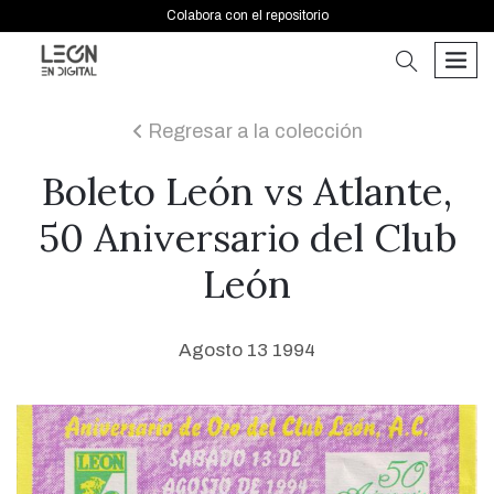
Colabora con el repositorio
buscar
men
Regresar a la colección
icon
Boleto León vs Atlante,
50 Aniversario del Club
León
Agosto 13 1994