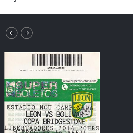
prev
next