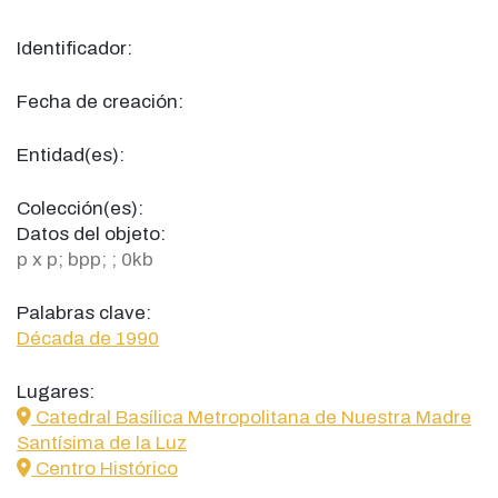
Identificador:
Fecha de creación:
Entidad(es):
Colección(es):
Datos del objeto:
p x p; bpp; ; 0kb
Palabras clave:
Década de 1990
Lugares:
icon
Catedral Basílica Metropolitana de Nuestra Madre
Santísima de la Luz
icon
Centro Histórico