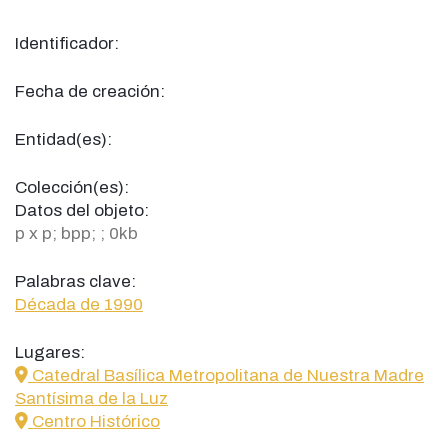
Identificador:
Fecha de creación:
Entidad(es):
Colección(es):
Datos del objeto:
p x p; bpp; ; 0kb
Palabras clave:
Década de 1990
Lugares:
icon
Catedral Basílica Metropolitana de Nuestra Madre
Santísima de la Luz
icon
Centro Histórico