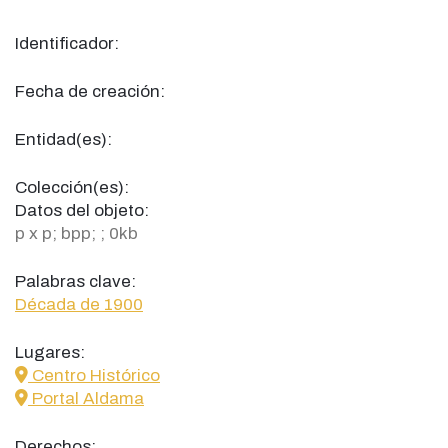
Identificador:
Fecha de creación:
Entidad(es):
Colección(es):
Datos del objeto:
p x p; bpp; ; 0kb
Palabras clave:
Década de 1900
Lugares:
icon
Centro Histórico
icon
Portal Aldama
Derechos: