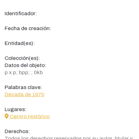
Identificador:
Fecha de creación:
Entidad(es):
Colección(es):
Datos del objeto:
p x p; bpp; ; 0kb
Palabras clave:
Década de 1970
Lugares:
icon
Centro Histórico
Derechos:
Todos los derechos reservados por su autor, titular y