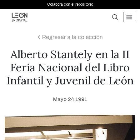
Colabora con el repositorio
buscar
men
Regresar a la colección
icon
Alberto Stantely en la II
Feria Nacional del Libro
Infantil y Juvenil de León
Mayo 24 1991