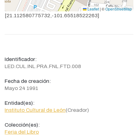
Leaflet
|
©
OpenStreetMap
[21.112580775732,-101.65518522263]
Identificador:
LED.CUL.INL.PRA.FNL.FTD.008
Fecha de creación:
Mayo 24 1991
Entidad(es):
Instituto Cultural de León
(Creador)
Colección(es):
Feria del Libro