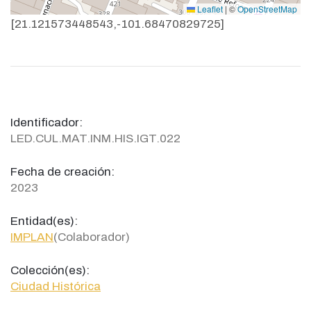
Leaflet
|
©
OpenStreetMap
[21.121573448543,-101.68470829725]
Identificador:
LED.CUL.MAT.INM.HIS.IGT.022
Fecha de creación:
2023
Entidad(es):
IMPLAN
(Colaborador)
Colección(es):
Ciudad Histórica