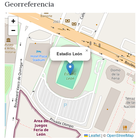
Georreferencia
+
−
×
Estadio León
Leaflet
|
©
OpenStreetMap