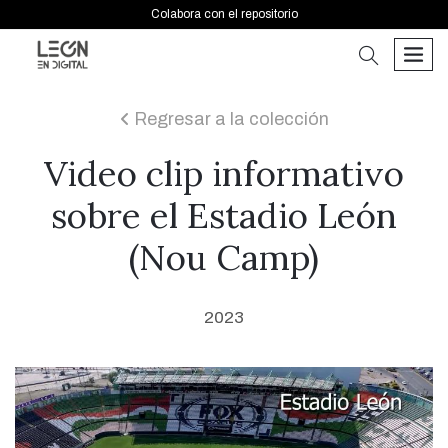
Colabora con el repositorio
buscar
men
Regresar a la colección
icon
Video clip informativo
sobre el Estadio León
(Nou Camp)
2023