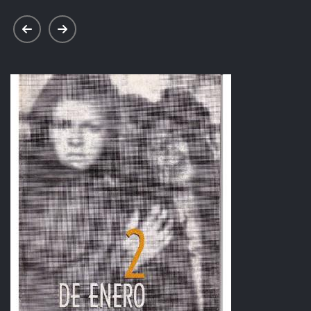
prev
next