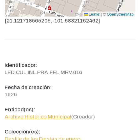
Leaflet
|
©
OpenStreetMap
[21.121718565205,-101.68321162462]
Identificador:
LED.CUL.INL.PRA.FEL.MRV.016
Fecha de creación:
1926
Entidad(es):
Archivo Histórico Municipal
(Creador)
Colección(es):
Desfile de las Fiestas de enero