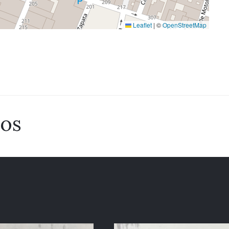
Leaflet
|
©
OpenStreetMap
dos