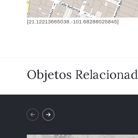
[21.12213665038,-101.68288025845]
Objetos Relaciona
prev
next