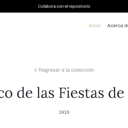
Colabora con el repositorio
Inicio
Acerca d
Regresar a la colección
icon
co de las Fiestas de
1910