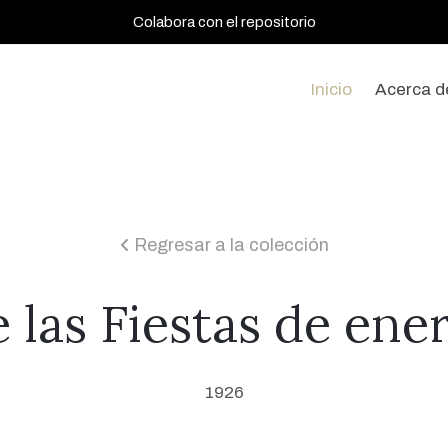
Colabora con el repositorio
Inicio
Acerca d
Regresar a la colección
icon
e las Fiestas de ene
1926