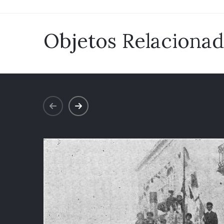
Objetos Relaciona
prev
next