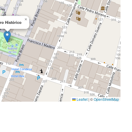
×
ro Histórico
Leaflet
|
©
OpenStreetMap