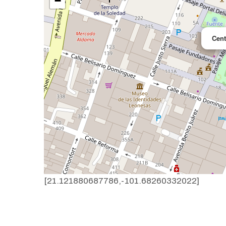
−
Cent
[21.121880687786,-101.68260332022]