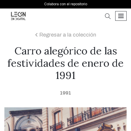
Colabora con el repositorio
buscar
men
Regresar a la colección
icon
Carro alegórico de las
festividades de enero de
1991
1991