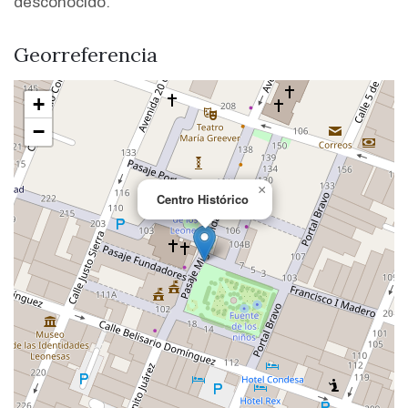
desconocido.
Georreferencia
+
−
×
Centro Histórico