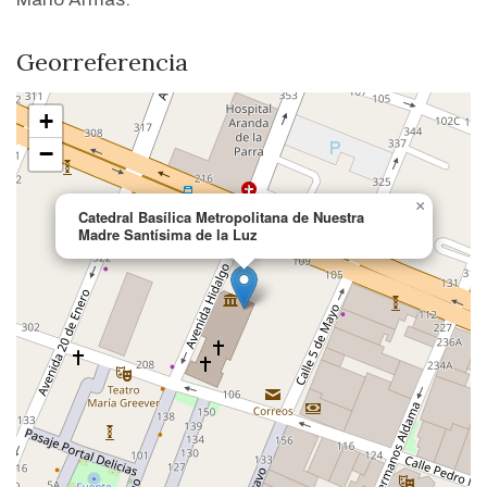
Georreferencia
+
−
×
Catedral Basílica Metropolitana de Nuestra
Madre Santísima de la Luz