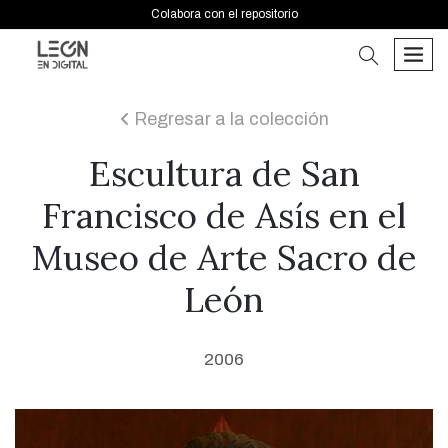
Colabora con el repositorio
buscar
men
Regresar a la colección
icon
Escultura de San
Francisco de Asís en el
Museo de Arte Sacro de
León
2006