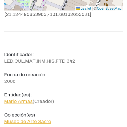
Leaflet
|
©
OpenStreetMap
[21.124495853963,-101.68162653521]
Identificador:
LED.CUL.MAT.INM.HIS.FTD.342
Fecha de creación:
2006
Entidad(es):
Mario Armas
(Creador)
Colección(es):
Museo de Arte Sacro