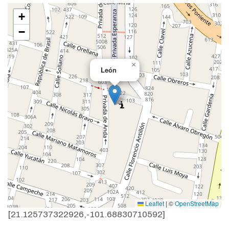
+
−
×
León
Leaflet
|
©
OpenStreetMap
[21.125737322926,-101.68830710592]