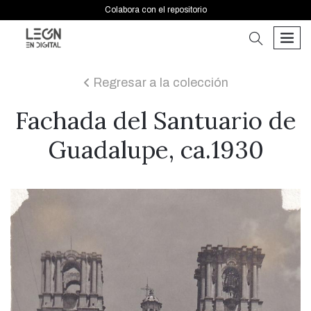
Colabora con el repositorio
buscar
men
Regresar a la colección
icon
Fachada del Santuario de
Guadalupe, ca.1930