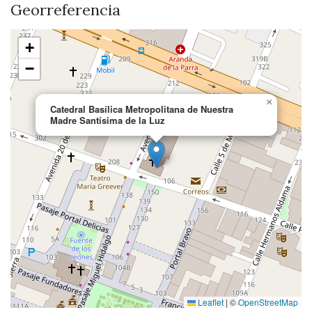
Georreferencia
+
−
×
Catedral Basílica Metropolitana de Nuestra
Madre Santísima de la Luz
Leaflet
|
©
OpenStreetMap