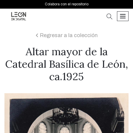
Colabora con el repositorio
buscar
men
Regresar a la colección
icon
Altar mayor de la
Catedral Basílica de León,
ca.1925