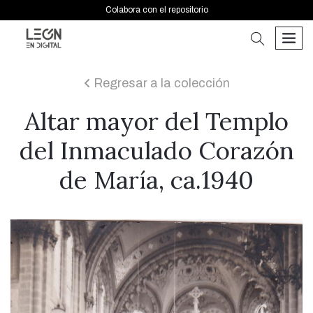
Colabora con el repositorio
buscar
men
Regresar a la colección
icon
Altar mayor del Templo
del Inmaculado Corazón
de María, ca.1940