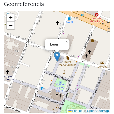
Georreferencia
+
−
×
León
Leaflet
|
©
OpenStreetMap