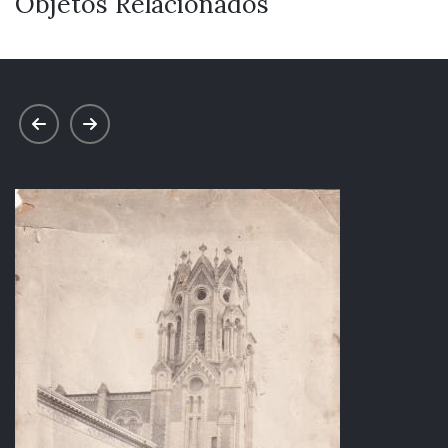
Objetos Relacionados
prev
next