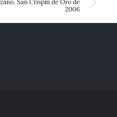
zano, San Crispín de Oro de
2006