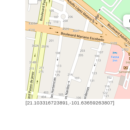
[21.103316723891,-101.63659263807]