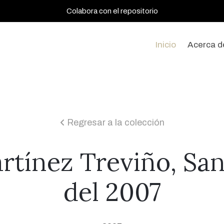
Colabora con el repositorio
Inicio
Acerca d
Regresar a la colección
icon
rtínez Treviño, Sa
del 2007