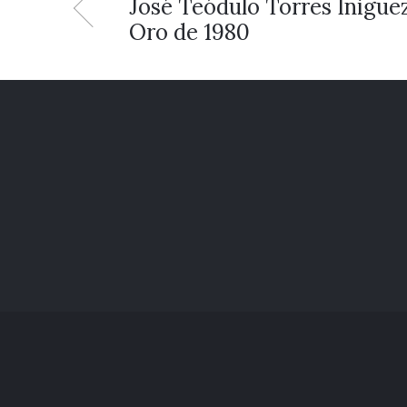
José Teódulo Torres Íñiguez
Oro de 1980