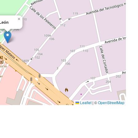
×
León
Leaflet
|
©
OpenStreetMap