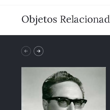
Objetos Relaciona
prev
next