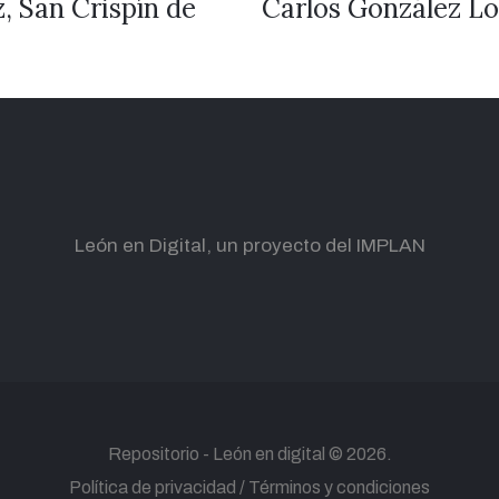
, San Crispín de
Carlos González Lo
León en Digital, un proyecto del IMPLAN
Repositorio -
León en digital
© 2026.
Política de privacidad
Términos y condiciones