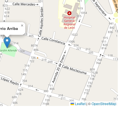
×
rrio Arriba
Leaflet
|
©
OpenStreetMap