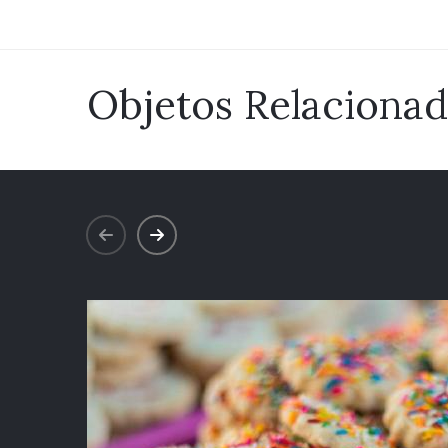
Objetos Relaciona
prev
next