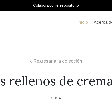
Colabora con el repositorio
Inicio
Acerca d
Regresar a la colección
icon
s rellenos de crema
2024