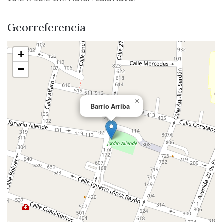
Georreferencia
+
−
×
Barrio Arriba