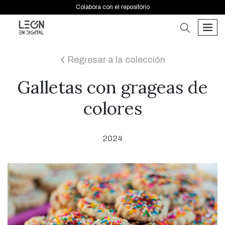
Colabora con el repositorio
buscar
men
Regresar a la colección
icon
Galletas con grageas de
colores
2024