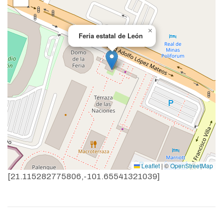
×
Feria estatal de León
Leaflet
|
©
OpenStreetMap
[21.115282775806,-101.65541321039]