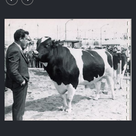
prev
next