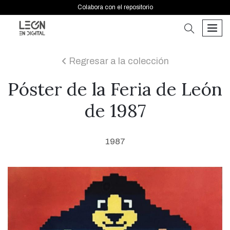
Colabora con el repositorio
buscar
men
Regresar a la colección
icon
Póster de la Feria de León
de 1987
1987