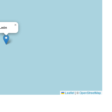
×
León
Leaflet
|
©
OpenStreetMap