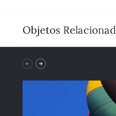
Objetos Relaciona
prev
next