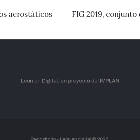
os aerostáticos
FIG 2019, conjunto 
León en Digital, un proyecto del IMPLAN
Repositorio -
León en digital
© 2026.