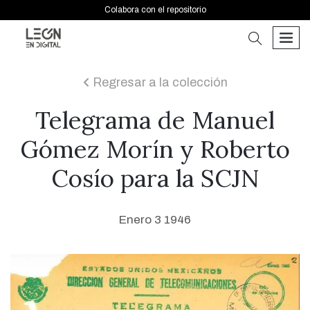
Colabora con el repositorio
buscar
men
Regresar a la colección
icon
Telegrama de Manuel
Gómez Morín y Roberto
Cosío para la SCJN
Enero 3 1946