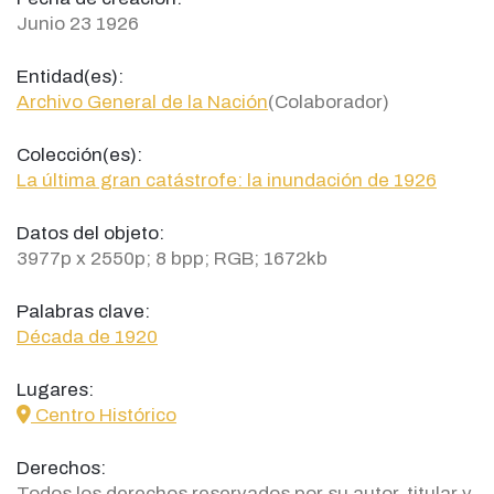
Junio 23 1926
Entidad(es):
Archivo General de la Nación
(Colaborador)
Colección(es):
La última gran catástrofe: la inundación de 1926
Datos del objeto:
3977p x 2550p; 8 bpp; RGB; 1672kb
Palabras clave:
Década de 1920
Lugares:
icon
Centro Histórico
Derechos:
Todos los derechos reservados por su autor, titular y