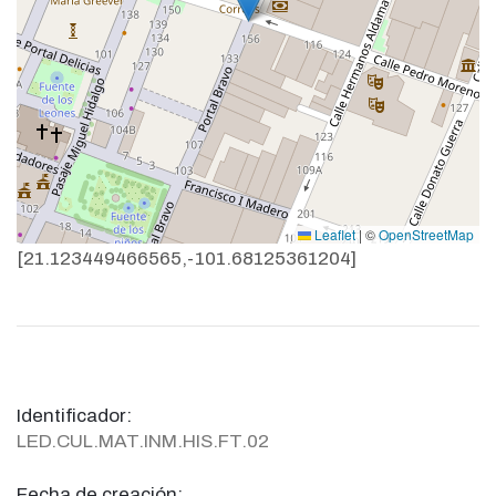
Leaflet
|
©
OpenStreetMap
[21.123449466565,-101.68125361204]
Identificador:
LED.CUL.MAT.INM.HIS.FT.02
Fecha de creación: