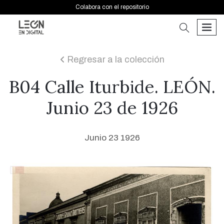
Colabora con el repositorio
buscar
men
Regresar a la colección
icon
B04 Calle Iturbide. LEÓN.
Junio 23 de 1926
Junio 23 1926