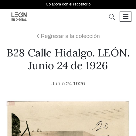
Colabora con el repositorio
buscar
men
Regresar a la colección
icon
B28 Calle Hidalgo. LEÓN.
Junio 24 de 1926
Junio 24 1926