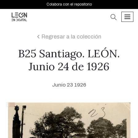
Colabora con el repositorio
buscar
men
Regresar a la colección
icon
B25 Santiago. LEÓN.
Junio 24 de 1926
Junio 23 1926