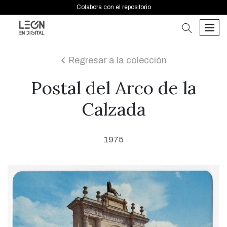
Colabora con el repositorio
buscar
men
Regresar a la colección
icon
Postal del Arco de la
Calzada
1975