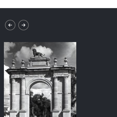
prev
next