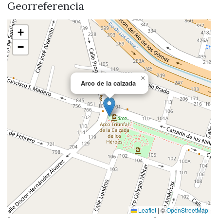
Georreferencia
+
−
×
Arco de la calzada
Leaflet
|
©
OpenStreetMap