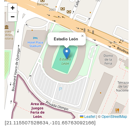
+
−
×
Estadio León
Leaflet
|
©
OpenStreetMap
[21.115507528634,-101.65763092166]