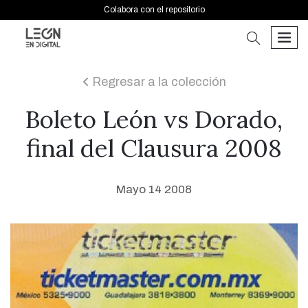
Colabora con el repositorio
buscar
men
Regresar a la colección
icon
Boleto León vs Dorado,
final del Clausura 2008
Mayo 14 2008