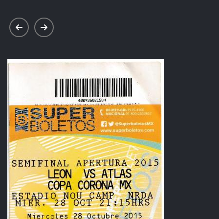
prev
next