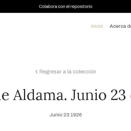
Colabora con el repositorio
Inicio
Acerca d
Regresar a la colección
icon
le Aldama. Junio 23
Junio 23 1926