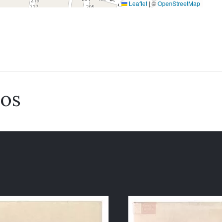
Leaflet
|
©
OpenStreetMap
dos