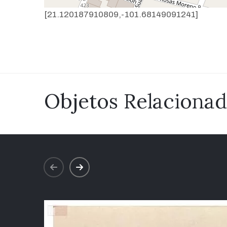
[21.120187910809,-101.68149091241]
Objetos Relaciona
prev
next