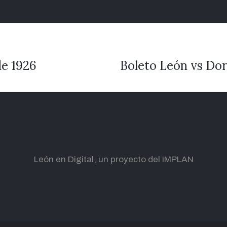
de 1926
Boleto León vs Dor
León en Digital, un proyecto del IMPLAN