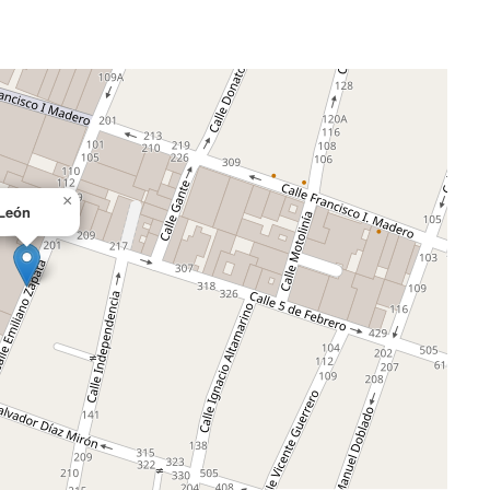
×
León