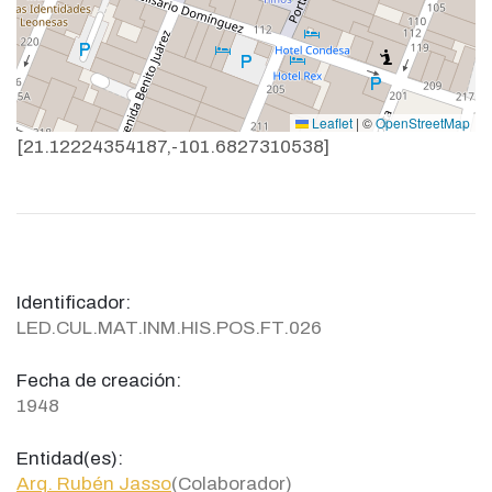
Leaflet
|
©
OpenStreetMap
[21.12224354187,-101.6827310538]
Identificador:
LED.CUL.MAT.INM.HIS.POS.FT.026
Fecha de creación:
1948
Entidad(es):
Arq. Rubén Jasso
(Colaborador)