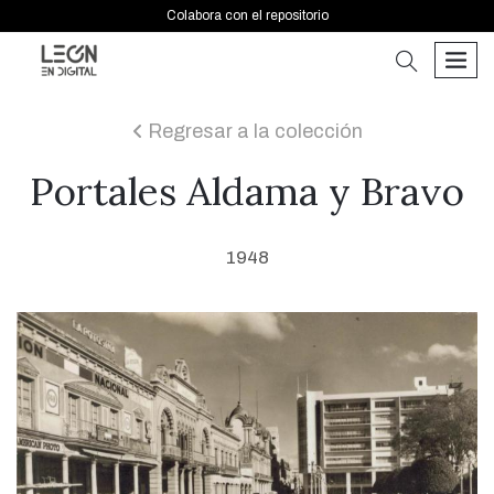
Colabora con el repositorio
buscar
men
Regresar a la colección
icon
Portales Aldama y Bravo
1948