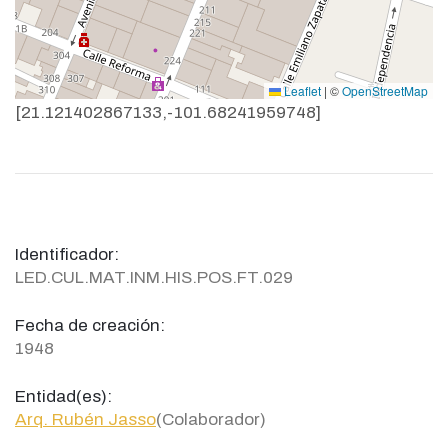
Leaflet
|
©
OpenStreetMap
[21.121402867133,-101.68241959748]
Identificador:
LED.CUL.MAT.INM.HIS.POS.FT.029
Fecha de creación:
1948
Entidad(es):
Arq. Rubén Jasso
(Colaborador)