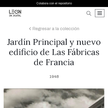
Colabora con el repositorio
buscar
men
Regresar a la colección
icon
Jardín Principal y nuevo
edificio de Las Fábricas
de Francia
1948