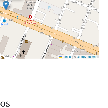
Leaflet
|
©
OpenStreetMap
dos