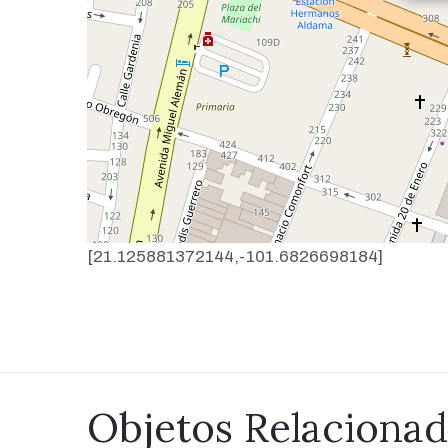
[21.125881372144,-101.6826698184]
Objetos Relaciona