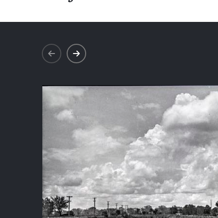
prev
next