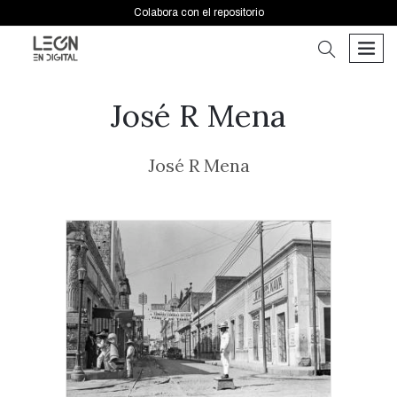
Colabora con el repositorio
buscar
men
José R Mena
José R Mena