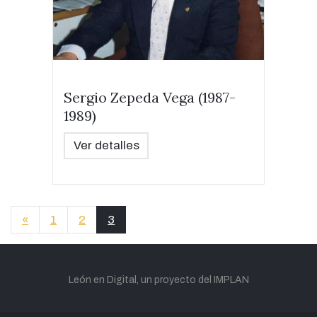
Sergio Zepeda Vega (1987-
1989)
Ver detalles
«
1
2
3
León en Digital, un proyecto del IMPLAN